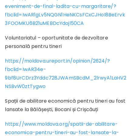
eveniment-de-final-ladita-cu-margaritare/?
fbclid=IwAR1gLv5NQGN1HeNKCsFCxCJHoI8BeErvk
3FOOMKU6B21uMEBDcYdojl50CA
Voluntariatul – oportunitate de dezvoltare
personală pentru tineri
https://moldova.ureport.in/opinion/2624/?
fbclid=IwAR34e-
9bf8UrCDrz3Yddc728JWAmSBcdM_2lrwyA1LaHV2
NSBvW0ztTygwo
Spații de abilitare economică pentru tineri au fost
lansate la Bălășești, Bocani și Crișcăuți
https://www.moldova.org/spatii-de-abilitare-
economica-pentru-tineri-au-fost-lansate-la-