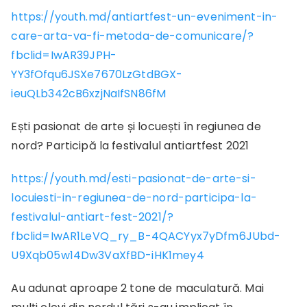
https://youth.md/antiartfest-un-eveniment-in-
care-arta-va-fi-metoda-de-comunicare/?
fbclid=IwAR39JPH-
YY3fOfqu6JSXe7670LzGtdBGX-
ieuQLb342cB6xzjNaIfSN86fM
Ești pasionat de arte și locuești în regiunea de
nord? Participă la festivalul antiartfest 2021
https://youth.md/esti-pasionat-de-arte-si-
locuiesti-in-regiunea-de-nord-participa-la-
festivalul-antiart-fest-2021/?
fbclid=IwAR1LeVQ_ry_B-4QACYyx7yDfm6JUbd-
U9Xqb05w14Dw3VaXfBD-iHK1mey4
Au adunat aproape 2 tone de maculatură. Mai