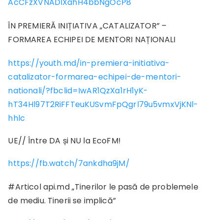
AcCFzXVNADIXahH4bbNgOcP8
ÎN PREMIERĂ INIȚIATIVA „CATALIZATOR” –
FORMAREA ECHIPEI DE MENTORI NAȚIONALI
https://youth.md/in-premiera-initiativa-
catalizator-formarea-echipei-de-mentori-
nationali/?fbclid=IwAR1QzXa1rH1yK-
hT34Hl97T2RiFFTeuKUSvmFpQgrl79u5vmxVjKNl-
hhlc
UE// Între DA și NU la EcoFM!
https://fb.watch/7ankdha9jM/
#Articol api.md „Tinerilor le pasă de problemele
de mediu. Tinerii se implică”