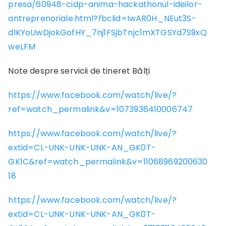
presa/60948-cidp-anima-hackathonul-ideilor-
antreprenoriale.html?fbclid=IwAR0H_NEut3S-
dlKYoUwDjokGofHY_7nj1FSjbTnjc1mXTGSYd7S9xQ
weLFM
Note despre servicii de tineret Bălți
https://www.facebook.com/watch/live/?
ref=watch_permalink&v=1073936410006747
https://www.facebook.com/watch/live/?
extid=CL-UNK-UNK-UNK-AN_GK0T-
GK1C&ref=watch_permalink&v=11068969200630
18
https://www.facebook.com/watch/live/?
extid=CL-UNK-UNK-UNK-AN_GK0T-