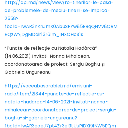
http://api.md/news/view/ro-tinerilor-le-pasa-
de-problemele-de-mediu-tinerii-se-implica-
2558?
fbclid=IwAR3nkhJmX0AbuSPYw85EBqQNVv8QRM
EQzWYjDgMDair13r6lm_jHXOHoS1s
”Puncte de reflecție cu Natalia Hadârcă”
(14.06.2021) Invitati: Nonna Mihalcean,
coordonatoarea de proiect, Sergiu Boghiu și
Gabriela Ungureanu
https://voceabasarabiei.md/emisiuni-
radio/item/21344-puncte-de-reflectie-cu-
natalia-hadarca-14-06-2021-invitati-nonna-
mihalcean-coordonatoarea-de-proiect-sergiu-
boghiu-si-gabriela-ungureanu?
fbclid=IwAR3goeJ7pt4Zr3eI9tUuPiDXi91NW5EQm