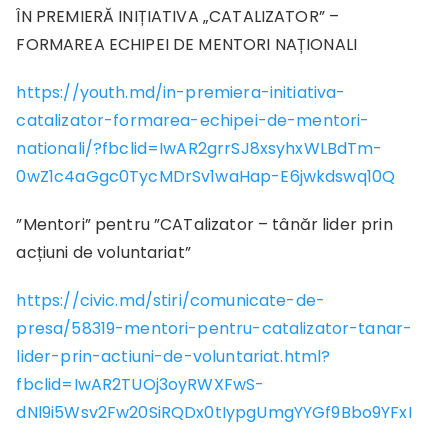
ÎN PREMIERĂ INIȚIATIVA „CATALIZATOR” –
FORMAREA ECHIPEI DE MENTORI NAȚIONALI
https://youth.md/in-premiera-initiativa-
catalizator-formarea-echipei-de-mentori-
nationali/?fbclid=IwAR2grrSJ8xsyhxWLBdTm-
0wZ1c4aGgc0TycMDrSv1waHap-E6jwkdswq10Q
”Mentori” pentru ”CATalizator – tânăr lider prin
acțiuni de voluntariat”
https://civic.md/stiri/comunicate-de-
presa/58319-mentori-pentru-catalizator-tanar-
lider-prin-actiuni-de-voluntariat.html?
fbclid=IwAR2TUOj3oyRWXFwS-
dNl9i5Wsv2Fw20SiRQDx0tIypgUmgYYGf9Bbo9YFxI