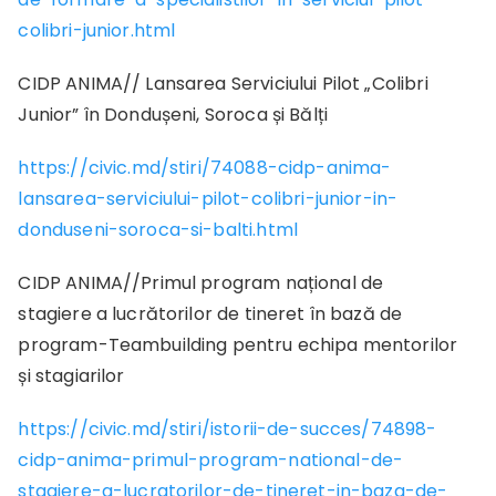
colibri-junior.html
CIDP ANIMA// Lansarea Serviciului Pilot „Colibri
Junior” în Dondușeni, Soroca și Bălți
https://civic.md/stiri/74088-cidp-anima-
lansarea-serviciului-pilot-colibri-junior-in-
donduseni-soroca-si-balti.html
CIDP ANIMA//Primul program național de
stagiere a lucrătorilor de tineret în bază de
program-Teambuilding pentru echipa mentorilor
și stagiarilor
https://civic.md/stiri/istorii-de-succes/74898-
cidp-anima-primul-program-national-de-
stagiere-a-lucratorilor-de-tineret-in-baza-de-