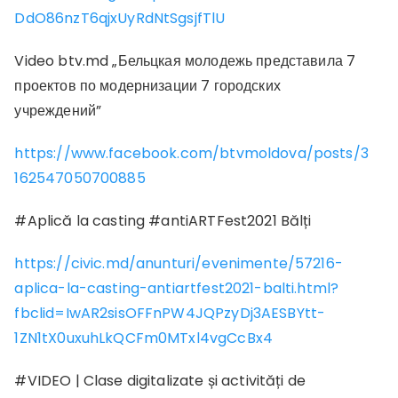
DdO86nzT6qjxUyRdNtSgsjfTlU
Video btv.md „Бельцкая молодежь представила 7
проектов по модернизации 7 городских
учреждений”
https://www.facebook.com/btvmoldova/posts/3
162547050700885
#Aplică la casting #antiARTFest2021 Bălți
https://civic.md/anunturi/evenimente/57216-
aplica-la-casting-antiartfest2021-balti.html?
fbclid=IwAR2sisOFFnPW4JQPzyDj3AESBYtt-
1ZN1tX0uxuhLkQCFm0MTxl4vgCcBx4
#VIDEO | Clase digitalizate și activități de