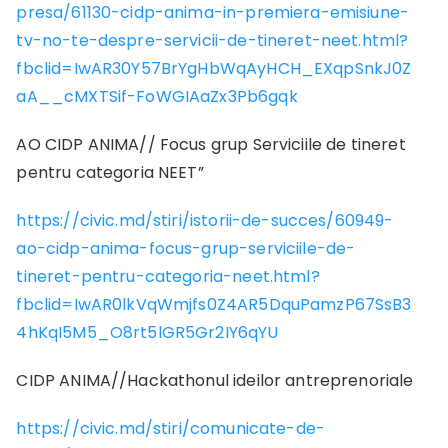
presa/61130-cidp-anima-in-premiera-emisiune-
tv-no-te-despre-servicii-de-tineret-neet.html?
fbclid=IwAR30Y57BrYgHbWqAyHCH_EXqpSnkJ0Z
aA__cMXTSif-FoWGIAaZx3Pb6gqk
AO CIDP ANIMA// Focus grup Serviciile de tineret
pentru categoria NEET”
https://civic.md/stiri/istorii-de-succes/60949-
ao-cidp-anima-focus-grup-serviciile-de-
tineret-pentru-categoria-neet.html?
fbclid=IwAR0lkVqWmjfs0Z4AR5DquPamzP67SsB3
4hKqI5M5_O8rt5lGR5Gr2IY6qYU
CIDP ANIMA//Hackathonul ideilor antreprenoriale
https://civic.md/stiri/comunicate-de-