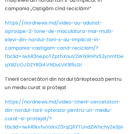
mulți elevi din nordul tări s-au implicat în
campania „Ciștigăm cînd reciclăm!”
https://nordnews.md/video-au-adunat-
aproape-2-tone-de-maculatura-mai-multi-
elevi-din-nordul-tarii-s-au-implicat-in-
campania-castigam-cand-reciclam/?
fbclid=IwAR3nepoTZpthXnuV2WlXRnPx52ynmfDe
qXBZcOJDZYR0i4VNDuLVK9l5LGI
Tinerii cercetători din nordul țăriioptează pentru
un mediu curat si protejat
https://nordnews.md/video-tinerii-cercetatori-
din-nordul-tarii-opteaza-pentru-un-mediu-
curat-si-protejat/?
fbclid=IwAR1kvhvVxkvZ0rqQI1YTUndZWhchyZe3jIv