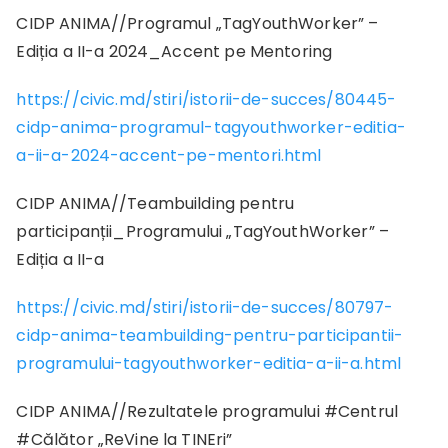
CIDP ANIMA//Programul „TagYouthWorker” –
Ediția a II-a 2024_Accent pe Mentoring
https://civic.md/stiri/istorii-de-succes/80445-
cidp-anima-programul-tagyouthworker-editia-
a-ii-a-2024-accent-pe-mentori.html
CIDP ANIMA//Teambuilding pentru
participanții_Programului „TagYouthWorker” –
Ediția a II-a
https://civic.md/stiri/istorii-de-succes/80797-
cidp-anima-teambuilding-pentru-participantii-
programului-tagyouthworker-editia-a-ii-a.html
CIDP ANIMA//Rezultatele programului #Centrul
#Călător „ReVine la TINEri”