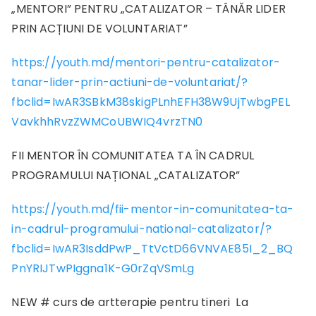
„MENTORI” PENTRU „CATALIZATOR – TÂNĂR LIDER
PRIN ACȚIUNI DE VOLUNTARIAT”
https://youth.md/mentori-pentru-catalizator-
tanar-lider-prin-actiuni-de-voluntariat/?
fbclid=IwAR3SBkM38skigPLnhEFH38W9UjTwbgPEL
VavkhhRvzZWMCoUBWIQ4vrzTN0
FII MENTOR ÎN COMUNITATEA TA ÎN CADRUL
PROGRAMULUI NAȚIONAL „CATALIZATOR”
https://youth.md/fii-mentor-in-comunitatea-ta-
in-cadrul-programului-national-catalizator/?
fbclid=IwAR3IsddPwP_TtVctD66VNVAE85I_2_BQ
PnYRIJTwPIggna1K-G0rZqVSmLg
NEW # curs de artterapie pentru tineri La