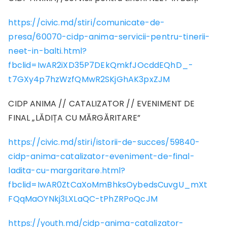
https://civic.md/stiri/comunicate-de-
presa/60070-cidp-anima-servicii-pentru-tinerii-
neet-in-balti.html?
fbclid=IwAR2iXD35P7DEkQmkfJOcddEQhD_-
t7GXy4p7hzWzfQMwR2SKjGhAK3pxZJM
CIDP ANIMA // CATALIZATOR // EVENIMENT DE
FINAL „LĂDIȚA CU MĂRGĂRITARE”
https://civic.md/stiri/istorii-de-succes/59840-
cidp-anima-catalizator-eveniment-de-final-
ladita-cu-margaritare.html?
fbclid=IwAR0ZtCaXoMmBhksOybedsCuvgU_mXt
FQqMaOYNkj3LXLaQC-tPhZRPoQcJM
https://youth.md/cidp-anima-catalizator-