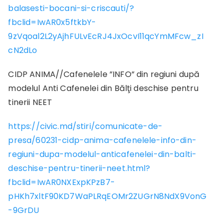
balasesti-bocani-si-criscauti/?
fbclid=IwAR0x5ftkbY-
9zVqoal2L2yAjhFULvEcRJ4JxOcvI11qcYmMFcw_zI
cN2dLo
CIDP ANIMA//Cafenelele ”INFO” din regiuni după
modelul Anti Cafenelei din Bălţi deschise pentru
tinerii NEET
https://civic.md/stiri/comunicate-de-
presa/60231-cidp-anima-cafenelele-info-din-
regiuni-dupa-modelul-anticafenelei-din-balti-
deschise-pentru-tinerii-neet.html?
fbclid=IwAR0NXExpKPzB7-
pHKh7xltF90KD7WaPLRqEOMr2ZUGrN8NdX9VonG
-9GrDU