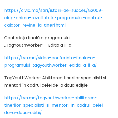
https://civic.md/stiri/istorii-de-succes/82009-
cidp-anima-rezultatele-programului-centrul-
calator-revine-la-tineri.html
Conferința finală a programului
„TagYouthWorker” – Ediția a II-a
https://tvn.md/video-conferinta-finala-a-
programului-tagyouthworker-editia-a-ii-a/
TagYouthWorker: Abilitarea tinerilor specialiști și
mentori în cadrul celei de-a doua edițiie
https://tvn.md/tagyouthworker-abilitarea-
tinerilor-specialisti-si-mentori-in-cadrul-celei-
de-a-doua-editii/