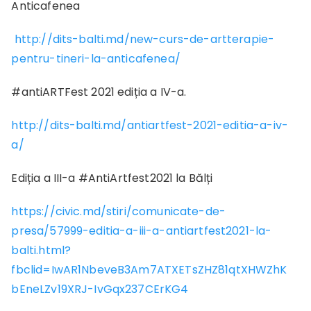
Anticafenea
http://dits-balti.md/new-curs-de-artterapie-
pentru-tineri-la-anticafenea/
#antiARTFest 2021 ediția a IV-a.
http://dits-balti.md/antiartfest-2021-editia-a-iv-
a/
Ediția a III-a #AntiArtfest2021 la Bălți
https://civic.md/stiri/comunicate-de-
presa/57999-editia-a-iii-a-antiartfest2021-la-
balti.html?
fbclid=IwAR1NbeveB3Am7ATXETsZHZ81qtXHWZhK
bEneLZv19XRJ-IvGqx237CErKG4