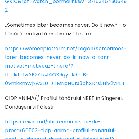
GK1C&ref=watch_permalink&v=37153116430649
2
„Sometimes later becomes never. Do it now.” – o
tânără motivată motivează tinere
https://womenplatform.net/region/sometimes-
later-becomes-never-do-it-now-o-tanr-
motivat-motiveaz-tinere/?
fbclid=IwAR2YtcJ4OX9qypk3roB-
0vmkRmWjxwSLU-sTMNcNUts3bhXRrskHlv2vPL4
CIDP ANIMA// Profilul tânărului NEET în Sîngerei,
Dondușeni și Fălești
https://civic.md/stiri/comunicate-de-
presa/60503-cidp-anima-profilul-tanarului-