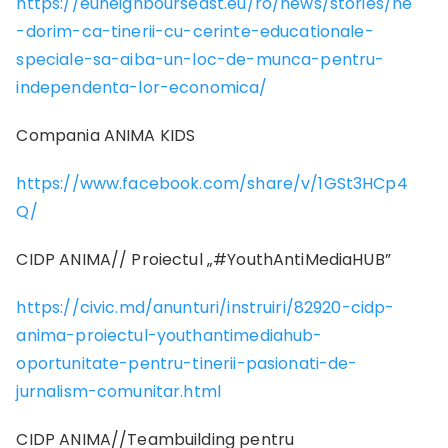
https://euneighbourseast.eu/ro/news/stories/ne
-dorim-ca-tinerii-cu-cerinte-educationale-
speciale-sa-aiba-un-loc-de-munca-pentru-
independenta-lor-economica/
Compania ANIMA KIDS
https://www.facebook.com/share/v/1GSt3HCp4
Q/
CIDP ANIMA// Proiectul „#YouthAntiMediaHUB”
https://civic.md/anunturi/instruiri/82920-cidp-
anima-proiectul-youthantimediahub-
oportunitate-pentru-tinerii-pasionati-de-
jurnalism-comunitar.html
CIDP ANIMA//Teambuilding pentru