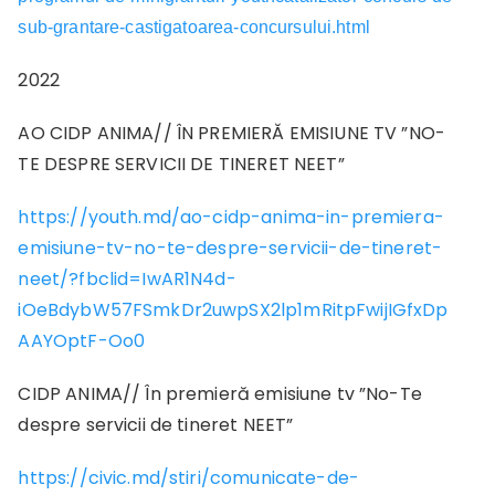
sub-grantare-castigatoarea-concursului.html
2022
AO CIDP ANIMA// ÎN PREMIERĂ EMISIUNE TV ”NO-
TE DESPRE SERVICII DE TINERET NEET”
https://youth.md/ao-cidp-anima-in-premiera-
emisiune-tv-no-te-despre-servicii-de-tineret-
neet/?fbclid=IwAR1N4d-
iOeBdybW57FSmkDr2uwpSX2lp1mRitpFwijIGfxDp
AAYOptF-Oo0
CIDP ANIMA// În premieră emisiune tv ”No-Te
despre servicii de tineret NEET”
https://civic.md/stiri/comunicate-de-