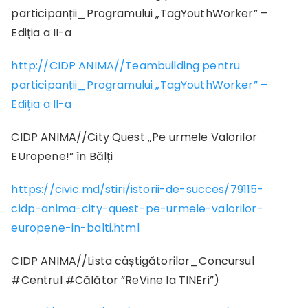
participanții_Programului „TagYouthWorker” –
Ediția a II-a
http://CIDP ANIMA//Teambuilding pentru
participanții_Programului „TagYouthWorker” –
Ediția a II-a
CIDP ANIMA//City Quest „Pe urmele Valorilor
EUropene!” în Bălți
https://civic.md/stiri/istorii-de-succes/79115-
cidp-anima-city-quest-pe-urmele-valorilor-
europene-in-balti.html
CIDP ANIMA//Lista câștigătorilor_Concursul
#Centrul #Călător ”ReVine la TINEri”)