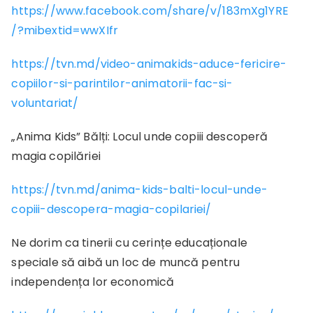
https://www.facebook.com/share/v/183mXg1YRE
/?mibextid=wwXIfr
https://tvn.md/video-animakids-aduce-fericire-
copiilor-si-parintilor-animatorii-fac-si-
voluntariat/
„Anima Kids” Bălți: Locul unde copiii descoperă
magia copilăriei
https://tvn.md/anima-kids-balti-locul-unde-
copiii-descopera-magia-copilariei/
Ne dorim ca tinerii cu cerințe educaționale
speciale să aibă un loc de muncă pentru
independența lor economică