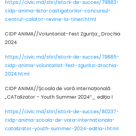
https://civic.md/stiri/istorii-de-succes/79883-
cidp-anima-lista-castigatorilor-concursul-
centrul-calator-revine-la-tineri.html
CIDP ANIMA//Voluntariat-Fest Zgurița_Drochia
2024
https://civic.md/stiri/istorii-de-succes/79885-
cidp-anima-voluntariat-fest-zgurita-drochia-
2024.html
CIDP ANIMA//Școala de vară internațională
„CATalizator – Youth Summer 2024”_ ediția I
https://civic.md/stiri/istorii-de-succes/80237-
cidp-anima-scoala-de-vara-internationala-
catalizator-youth-summer-2024-editia-i.html