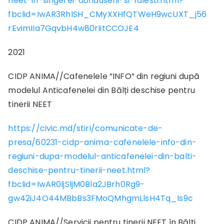
neet-in-singerei-donduseni-si-falesti.html?
fbclid=IwAR3RhISH_CMyXXHfQTWeH9wcUXT_j56
rEvimIIa7GqvbH4w80rIitCCOJE4
2021
CIDP ANIMA//Cafenelele ”INFO” din regiuni după
modelul Anticafenelei din Bălți deschise pentru
tinerii NEET
https://civic.md/stiri/comunicate-de-
presa/60231-cidp-anima-cafenelele-info-din-
regiuni-dupa-modelul-anticafenelei-din-balti-
deschise-pentru-tinerii-neet.html?
fbclid=IwAR0ljSljM0Bla2JBrh0Rg9-
gw42iJ4O44MBbBs3FMoQMhgmLlsH4Tq_Is9c
CIDP ANIMA//Servicii pentru tinerii NEET în Bălți