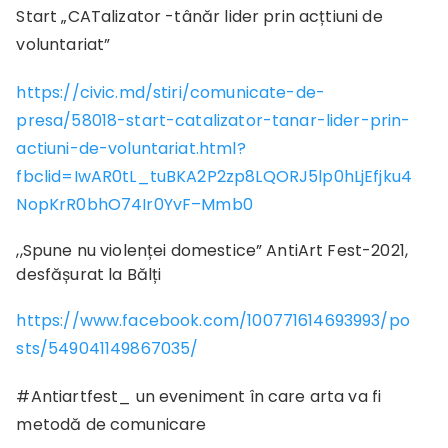
Start „CATalizator -tânăr lider prin acțtiuni de
voluntariat”
https://civic.md/stiri/comunicate-de-
presa/58018-start-catalizator-tanar-lider-prin-
actiuni-de-voluntariat.html?
fbclid=IwAR0tL_tuBKA2P2zp8LQORJ5lp0hLjEfjku4
NopKrR0bhO74Ir0YvF–Mmb0
,,Spune nu violenței domestice” AntiArt Fest-2021,
desfășurat la Bălți
https://www.facebook.com/100771614693993/po
sts/549041149867035/
#Antiartfest_ un eveniment în care arta va fi
metodă de comunicare