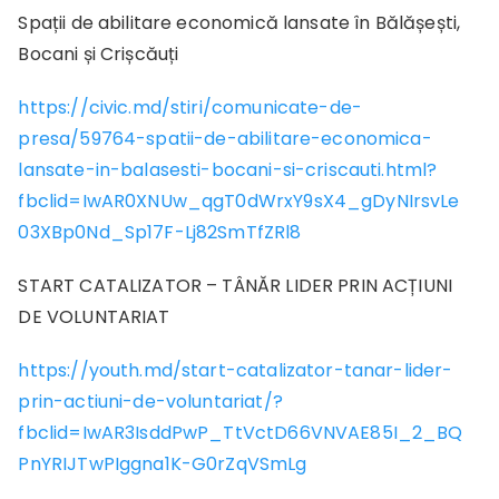
Spații de abilitare economică lansate în Bălășești,
Bocani și Crișcăuți
https://civic.md/stiri/comunicate-de-
presa/59764-spatii-de-abilitare-economica-
lansate-in-balasesti-bocani-si-criscauti.html?
fbclid=IwAR0XNUw_qgT0dWrxY9sX4_gDyNIrsvLe
03XBp0Nd_Sp17F-Lj82SmTfZRl8
START CATALIZATOR – TÂNĂR LIDER PRIN ACȚIUNI
DE VOLUNTARIAT
https://youth.md/start-catalizator-tanar-lider-
prin-actiuni-de-voluntariat/?
fbclid=IwAR3IsddPwP_TtVctD66VNVAE85I_2_BQ
PnYRIJTwPIggna1K-G0rZqVSmLg