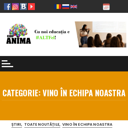
Skip
to
content
CATEGORIE:
VINO ÎN ECHIPA NOASTRA
ȘTIRI
TOATE NOUTĂȚILE
VINO ÎN ECHIPA NOASTRA