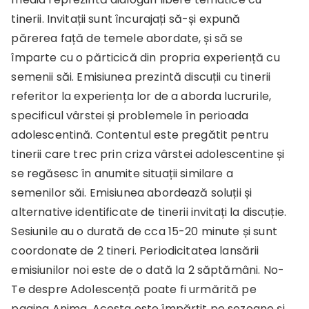
tinerii. Invitații sunt încurajați să-și expună
părerea față de temele abordate, și să se
împarte cu o părticică din propria experiență cu
semenii săi. Emisiunea prezintă discuții cu tinerii
referitor la experiența lor de a aborda lucrurile,
specificul vârstei și problemele în perioada
adolescentină. Contentul este pregătit pentru
tinerii care trec prin criza vârstei adolescentine și
se regăsesc în anumite situații similare a
semenilor săi. Emisiunea abordează soluții și
alternative identificate de tinerii invitați la discuție.
Sesiunile au o durată de cca 15-20 minute și sunt
coordonate de 2 tineri. Periodicitatea lansării
emisiunilor noi este de o dată la 2 săptămâni. No-
Te despre Adolescență poate fi urmărită pe
pagina Anima. Acesta este împărțit pe sezoane și