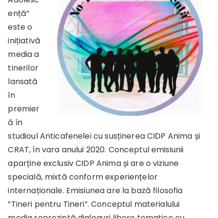
ență”
este o
inițiativă
media a
tinerilor
lansată
în
premier
ă în
studioul Anticafenelei cu susținerea CIDP Anima și
CRAT, în vara anului 2020. Conceptul emisiunii
aparține exclusiv CIDP Anima și are o viziune
specială, mixtă conform experiențelor
internaționale. Emisiunea are la bază filosofia
”Tineri pentru Tineri”. Conceptul materialului
media reprezintă dialoguri libere tematice cu